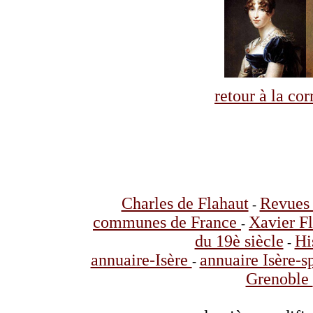
retour à la co
Charles de Flahaut
Revues 
-
communes de France
Xavier F
-
du 19è siècle
Hi
-
annuaire-Isère
annuaire Isère-s
-
Grenoble