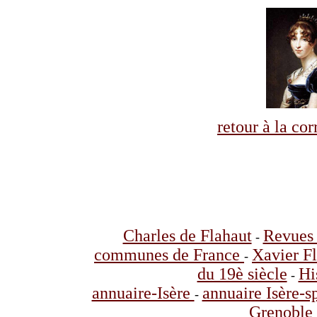
retour à la co
Charles de Flahaut
Revues 
-
communes de France
Xavier F
-
du 19è siècle
Hi
-
annuaire-Isère
annuaire Isère-s
-
Grenoble