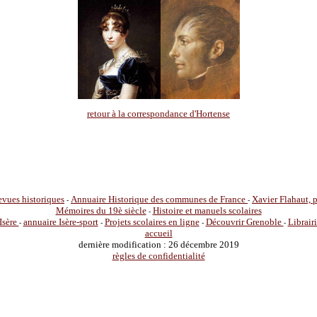
retour à la correspondance d'Hortense
vues historiques
Annuaire Historique des communes de France
Xavier Flahaut,
-
-
Mémoires du 19è siècle
Histoire et manuels scolaires
-
Isère
annuaire Isère-sport
Projets scolaires en ligne
Découvrir Grenoble
Librair
-
-
-
-
accueil
dernière modification : 26 décembre 2019
règles de confidentialité