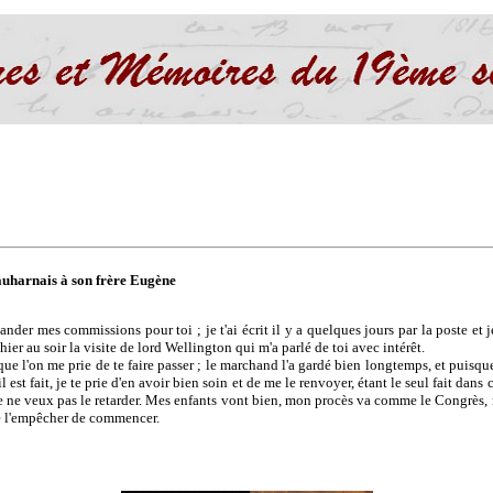
auharnais à son frère Eugène
der mes commissions pour toi ; je t'ai écrit il y a quelques jours par la poste et j
u hier au soir la visite de lord Wellington qui m'a parlé de toi avec intérêt.
ue l'on me prie de te faire passer ; le marchand l'a gardé bien longtemps, et puisque 
 est fait, je te prie d'en avoir bien soin et de me le renvoyer, étant le seul fait dans
 je ne veux pas le retarder. Mes enfants vont bien, mon procès va comme le Congrès, 
le l'empêcher de commencer.