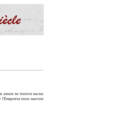
'on assure ne trouver aucun
de l'Empereur nous sauvera