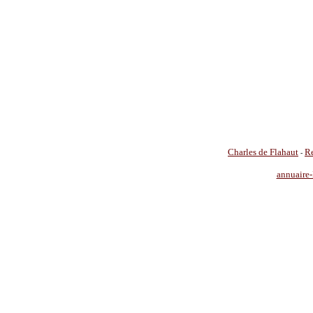
Charles de Flahaut
Re
-
annuaire-