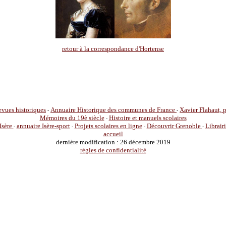
retour à la correspondance d'Hortense
vues historiques
Annuaire Historique des communes de France
Xavier Flahaut,
-
-
Mémoires du 19è siècle
Histoire et manuels scolaires
-
Isère
annuaire Isère-sport
Projets scolaires en ligne
Découvrir Grenoble
Librair
-
-
-
-
accueil
dernière modification : 26 décembre 2019
règles de confidentialité