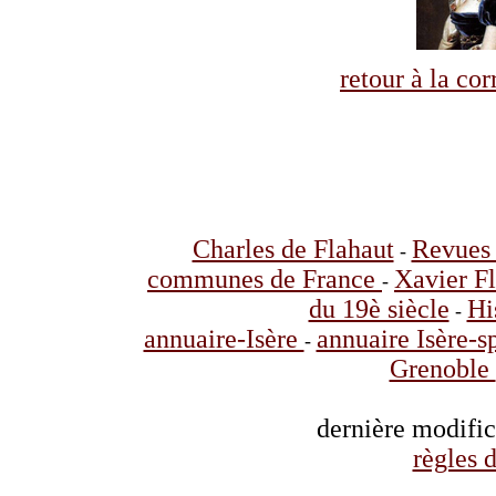
retour à la co
Charles de Flahaut
Revues 
-
communes de France
Xavier F
-
du 19è siècle
Hi
-
annuaire-Isère
annuaire Isère-s
-
Grenoble
dernière modifi
règles d