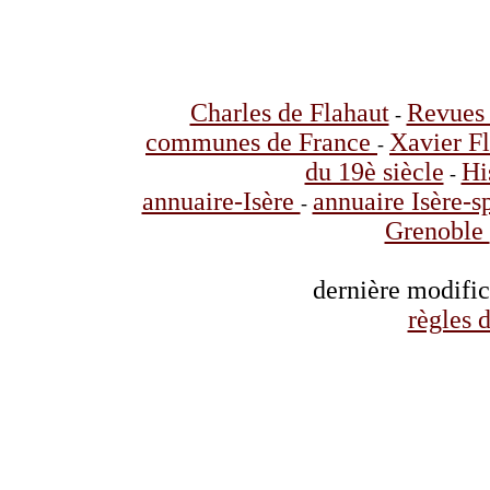
Charles de Flahaut
Revues 
-
communes de France
Xavier F
-
du 19è siècle
Hi
-
annuaire-Isère
annuaire Isère-s
-
Grenoble
dernière modifi
règles d