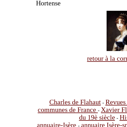
Hortense
retour à la co
Charles de Flahaut
Revues 
-
communes de France
Xavier F
-
du 19è siècle
Hi
-
annuaire-Isère
annuaire Isère-s
-