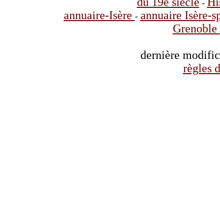
du 19è siècle
Hi
-
annuaire-Isère
annuaire Isère-s
-
Grenoble
dernière modifi
règles d