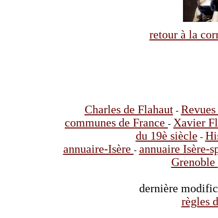
retour à la co
Charles de Flahaut
Revues 
-
communes de France
Xavier F
-
du 19è siècle
Hi
-
annuaire-Isère
annuaire Isère-s
-
Grenoble
dernière modifi
règles d