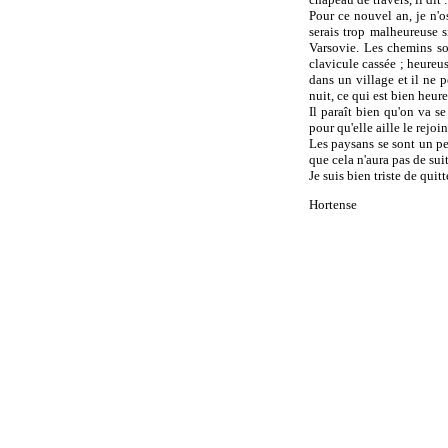
Pour ce nouvel an, je n'o
serais trop malheureuse s
Varsovie. Les chemins so
clavicule cassée ; heureuse
dans un village et il ne 
nuit, ce qui est bien heur
Il paraît bien qu'on va se
pour qu'elle aille le rejoi
Les paysans se sont un peu
que cela n'aura pas de suit
Je suis bien triste de qui
Hortense