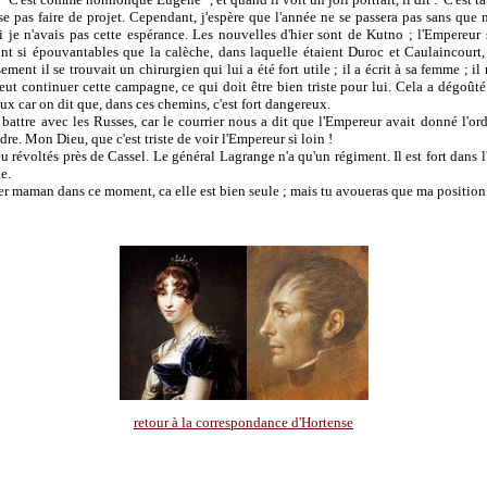
se pas faire de projet. Cependant, j'espère que l'année ne se passera pas sans que 
i je n'avais pas cette espérance. Les nouvelles d'hier sont de Kutno ; l'Empereur s'
nt si épouvantables que la calèche, dans laquelle étaient Duroc et Caulaincourt, 
ment il se trouvait un chirurgien qui lui a été fort utile ; il a écrit à sa femme ; il 
peut continuer cette campagne, ce qui doit être bien triste pour lui. Cela a dégoût
eux car on dit que, dans ces chemins, c'est fort dangereux.
 battre avec les Russes, car le courrier nous a dit que l'Empereur avait donné l'ord
ndre. Mon Dieu, que c'est triste de voir l'Empereur si loin !
 révoltés près de Cassel. Le général Lagrange n'a qu'un régiment. Il est fort dans 
e.
tter maman dans ce moment, ca elle est bien seule ; mais tu avoueras que ma position
retour à la correspondance d'Hortense