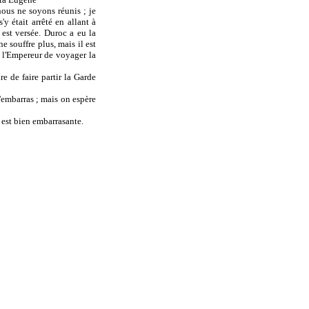
nous ne soyons réunis ; je
y était arrêté en allant à
est versée. Duroc a eu la
ne souffre plus, mais il est
é l'Empereur de voyager la
re de faire partir la Garde
l'embarras ; mais on espère
 est bien embarrasante.