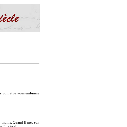
 voir et je vous embrasse
p moins. Quand il met son
tata Eugène"