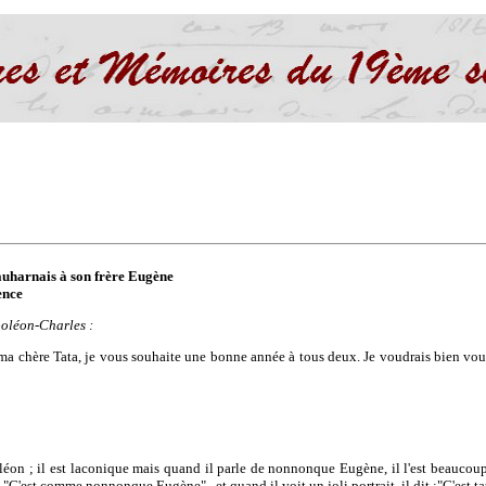
auharnais à son frère Eugène
ence
oléon-Charles :
 chère Tata, je vous souhaite une bonne année à tous deux. Je voudrais bien vous
léon ; il est laconique mais quand il parle de nonnonque Eugène, il l'est beaucou
 : "C'est comme nonnonque Eugène" , et quand il voit un joli portrait, il dit :"C'est 