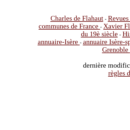
Charles de Flahaut
Revues 
-
communes de France
Xavier F
-
du 19è siècle
Hi
-
annuaire-Isère
annuaire Isère-s
-
Grenoble
dernière modifi
règles d