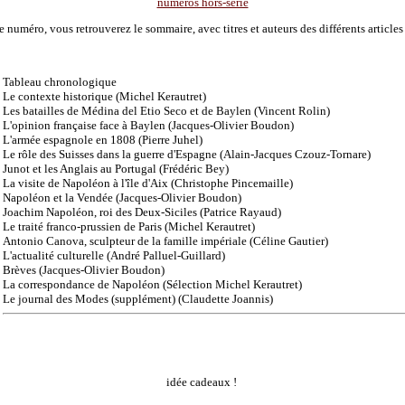
numéros hors-série
 numéro, vous retrouverez le sommaire, avec titres et auteurs des différents articles
Tableau chronologique
Le contexte historique (Michel Kerautret)
Les batailles de Médina del Etio Seco et de Baylen (Vincent Rolin)
L'opinion française face à Baylen (Jacques-Olivier Boudon)
L'armée espagnole en 1808 (Pierre Juhel)
Le rôle des Suisses dans la guerre d'Espagne (Alain-Jacques Czouz-Tornare)
Junot et les Anglais au Portugal (Frédéric Bey)
La visite de Napoléon à l'île d'Aix (Christophe Pincemaille)
Napoléon et la Vendée (Jacques-Olivier Boudon)
Joachim Napoléon, roi des Deux-Siciles (Patrice Rayaud)
Le traité franco-prussien de Paris (Michel Kerautret)
Antonio Canova, sculpteur de la famille impériale (Céline Gautier)
L'actualité culturelle (André Palluel-Guillard)
Brèves (Jacques-Olivier Boudon)
La correspondance de Napoléon (Sélection Michel Kerautret)
Le journal des Modes (supplément) (Claudette Joannis)
idée cadeaux !