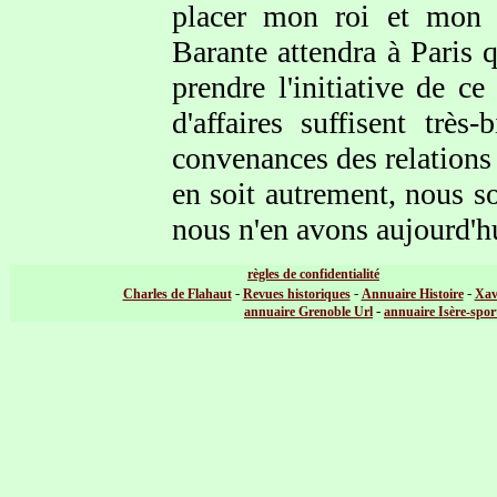
placer mon roi et mon 
Barante attendra à Paris 
prendre l'initiative de ce
d'affaires suffisent trè
convenances des relations 
en soit autrement, nous so
nous n'en avons aujourd'hui
règles de confidentialité
-
-
-
Charles de Flahaut
Revues historiques
Annuaire Histoire
Xav
-
annuaire Grenoble Url
annuaire Isère-spor