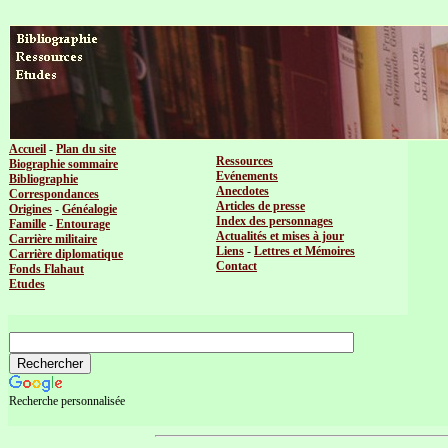
Accueil
-
Plan du site
Ressources
Biographie sommaire
Evénements
Bibliographie
Anecdotes
Correspondances
Articles de presse
Origines
-
Généalogie
Index des personnages
Famille
-
Entourage
Actualités et mises à jour
Carrière militaire
Liens
-
Lettres et Mémoires
Carrière diplomatique
Contact
Fonds Flahaut
Etudes
Recherche personnalisée