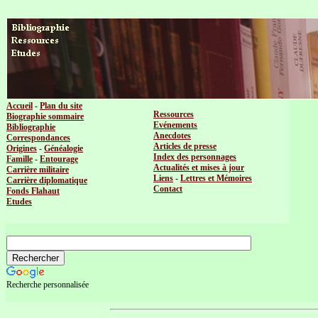
Accueil
-
Plan du site
Ressources
Biographie sommaire
Evénements
Bibliographie
Anecdotes
Correspondances
Articles de presse
Origines
-
Généalogie
Index des personnages
Famille
-
Entourage
Actualités et mises à jour
Carrière militaire
Liens
-
Lettres et Mémoires
Carrière diplomatique
Contact
Fonds Flahaut
Etudes
Recherche personnalisée