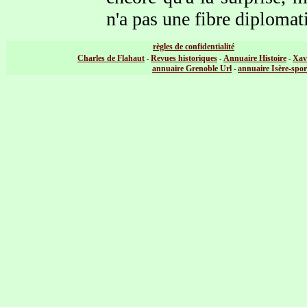
n'a pas une fibre diplomat
règles de confidentialité
Charles de Flahaut
Revues historiques
Annuaire Histoire
Xav
-
-
-
annuaire Grenoble Url
annuaire Isère-spor
-