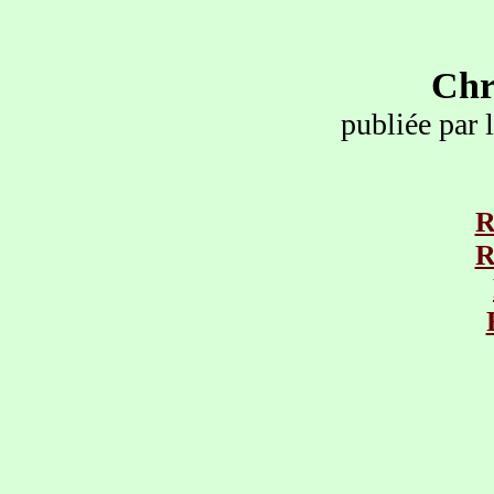
Chr
publiée par 
R
R