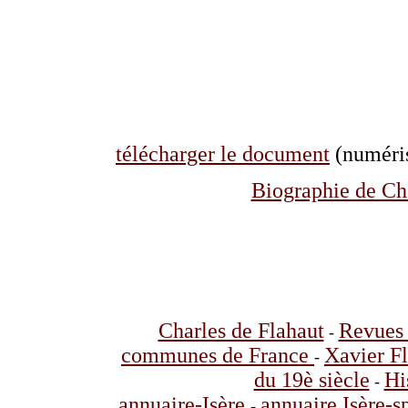
télécharger le document
(numéris
Biographie de Cha
Charles de Flahaut
Revues 
-
communes de France
Xavier F
-
du 19è siècle
Hi
-
annuaire-Isère
annuaire Isère-s
-