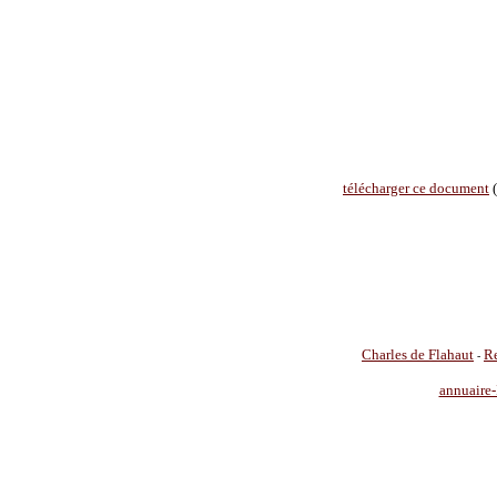
télécharger ce document
(
Charles de Flahaut
Re
-
annuaire-