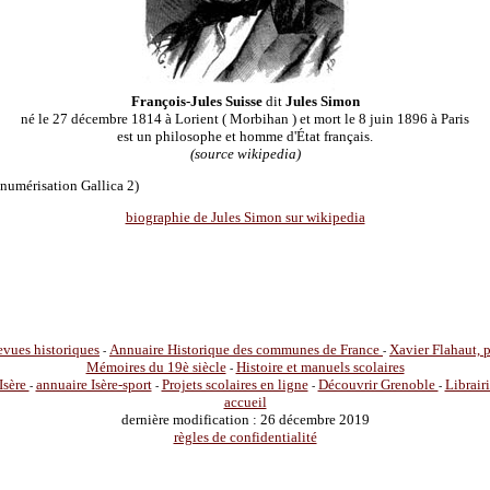
François-Jules Suisse
dit
Jules Simon
né le 27 décembre 1814 à Lorient ( Morbihan ) et mort le 8 juin 1896 à Paris
est un philosophe et homme d'État français.
(source wikipedia)
numérisation Gallica 2)
biographie de Jules Simon sur wikipedia
vues historiques
Annuaire Historique des communes de France
Xavier Flahaut,
-
-
Mémoires du 19è siècle
Histoire et manuels scolaires
-
Isère
annuaire Isère-sport
Projets scolaires en ligne
Découvrir Grenoble
Librair
-
-
-
-
accueil
dernière modification : 26 décembre 2019
règles de confidentialité