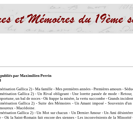
 publiés par Maximilien Perrin
3
érisation Gallica 2) - Ma famille - Mes premières années - Premières amours - Séduc
érisation Gallica 2) - Un Rival obligeant - Une lorette passée de mode - Retour, p
mportune, un bal de noces - Où frappe la misère, la vertu succombe - Grands incident
mérisation Gallica 2) - Suite des Mémoires - Un Amant imposé - Souvenirs d'un
 amoureux - Macédoine.
érisation Gallica 2) - Un Mot sur chacun - Un Dernier Amour - Un Ami désintéress
e - Où la Saint-Romain fait encore des siennes - Les inconvénients de la Minorité 