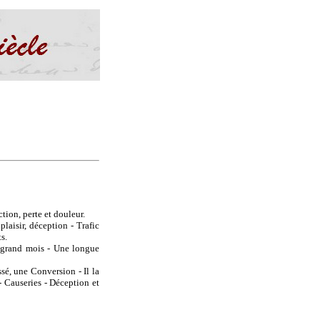
tion, perte et douleur.
laisir, déception - Trafic
s.
 grand mois - Une longue
é, une Conversion - Il la
- Causeries - Déception et