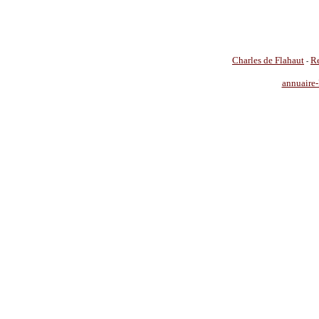
Charles de Flahaut
Re
-
annuaire-