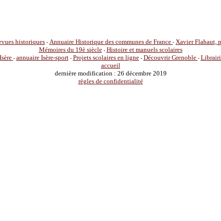
vues historiques
Annuaire Historique des communes de France
Xavier Flahaut,
-
-
Mémoires du 19è siècle
Histoire et manuels scolaires
-
Isère
annuaire Isère-sport
Projets scolaires en ligne
Découvrir Grenoble
Librair
-
-
-
-
accueil
dernière modification : 26 décembre 2019
règles de confidentialité