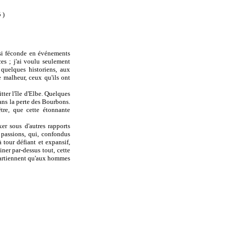
 )
 si féconde en événements
ces ; j'ai voulu seulement
 quelques historiens, aux
e malheur, ceux qu'ils ont
tter l'île d'Elbe. Quelques
sans la perte des Bourbons.
tre, que cette étonnante
xer sous d'autres rapports
 passions, qui, confondus
 tour défiant et expansif,
iner par-dessus tout, cette
appartiennent qu'aux hommes