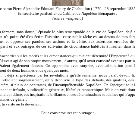
e baron Pierre Alexandre Édouard Fleury de Chaboulon ( 1779 - 28 septembre 1835
fut secrétaire particulier du Cabinet de Napoléon Bonaparte .
(source wikipedia)
 formera, sans doute, l'épisode le plus remarquable de la vie de Napoléon, déjà
n n'a point été d'en écrire l'histoire : cette noble tâche est au-dessus de mes for
, et opposer ses paroles, ses actions et la vérité, aux assertions erronées de
parti et aux outrages de ces écrivains de circonstance habitués à insulter, dans l
.
 s'accorder sur les motifs et les circonstances qui avaient déterminé l'Empereur à qui
l avait agi de son propre mouvement ; d'autres, qu'il avait conspiré avec ses parti
taient également fausses. On apprendra avec surprise, avec admiration peut-ê
 inouï de deux hommes et de quelques mots.
.. , déjà si précieuse par les révélations qu'elle renferme, nous paraît devoir fi
En l'étudiant soigneusement, on y découvre le type des défauts, des qualités, des
ctère, si plein de contrastes, de l'incompréhensible Napoléon. On l'aperçoit tour à
enant et irrésolu, vindicatif et généreux, libéral et monarchique. Mais on voit dom
te chaleur d'âme, ces inspirations brillantes et ces déterminations soudaines qui n'
ommes de génie...
la vérité ou la dévoilent...
Pour vous procurer cet ouvrage :