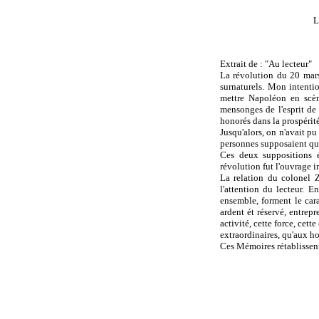
L
Extrait de : "Au lecteur"
La révolution du 20 mars
surnaturels. Mon intentio
mettre Napoléon en scène
mensonges de l'esprit de 
honorés dans la prospérité
Jusqu'alors, on n'avait pu
personnes supposaient qu'i
Ces deux suppositions é
révolution fut l'ouvrage
La relation du colonel Z.
l'attention du lecteur. 
ensemble, forment le cara
ardent ét réservé, entrepr
activité, cette force, cet
extraordinaires, qu'aux h
Ces Mémoires rétablissent 