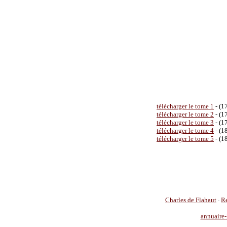
télécharger le tome 1
- (1
télécharger le tome 2
- (1
télécharger le tome 3
- (1
télécharger le tome 4
- (1
télécharger le tome 5
- (1
Charles de Flahaut
Re
-
annuaire-