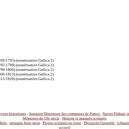
769-1795) (numérisation Gallica 2)
795-1799) (numérisation Gallica 2)
799-1806) (numérisation Gallica 2)
806-1813) (numérisation Gallica 2)
813-1820) (numérisation Gallica 2)
vues historiques
Annuaire Historique des communes de France
Xavier Flahaut,
-
-
Mémoires du 19è siècle
Histoire et manuels scolaires
-
Isère
annuaire Isère-sport
Projets scolaires en ligne
Découvrir Grenoble
Librair
-
-
-
-
accueil