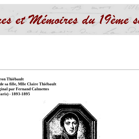
ron Thiébault
de sa fille, Mlle Claire Thiébault
iginal par Fernand Calmettes
Paris) - 1893-1895