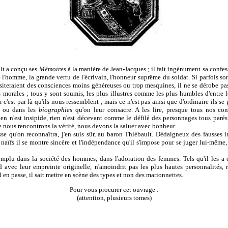
lt a conçu ses
Mémoires
à la manière de Jean-Jacques ; il fait ingénument sa confess
e l'homme, la grande vertu de l'écrivain, l'honneur suprême du soldat. Si parfois so
iteraient des consciences moins généreuses ou trop mesquines, il ne se dérobe pas.
s morales ; tous y sont soumis, les plus illustres comme les plus humbles d'entre l
ar c'est par là qu'ils nous ressemblent ; mais ce n'est pas ainsi que d'ordinaire ils se
t ou dans les
biographies
qu'on leur consacre. A les lire, presque tous nos co
en n'est insipide, rien n'est décevant comme le défilé des personnages tous parés
 nous rencontrons la vérité, nous devons la saluer avec bonheur.
esse qu'on reconnaîtra, j'en suis sûr, au baron Thiébault. Dédaigneux des fausses i
naïfs il se montre sincère et l'indépendance qu'il s'impose pour se juger lui-même,
complu dans la société des hommes, dans l'adoration des femmes. Tels qu'il les a 
d avec leur empreinte originelle, n'amoindrit pas les plus hautes personnalités, r
l en passe, il sait mettre en scène des types et non des marionnettes.
Pour vous procurer cet ouvrage :
(attention, plusieurs tomes)