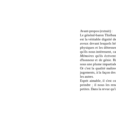
Avant-propos (extrait) :
Le général-baron Thiébau
est la véritable dignité d
aveux devant lesquels hés
physiques et les détresse
qu'ils nous intéressent, c
Mémoires
qu'ils écriven
d'honneur et de génie. Ri
sous une plume impartiale
Or c'est la qualité maîtr
jugements, à la façon des 
les autres.
Esprit aimable, il s'est 
peindre ; il nous les ren
petites. Dans la revue qu'i