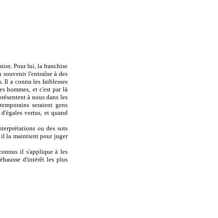
ion. Pour lui, la franchise
n souvenir l'entraîne à des
 Il a connu les faiblesses
es hommes, et c'est par là
 présentent à nous dans les
ntemporains seraient gens
 d'égales vertus, et quand
nterprétations ou des sots
 il la maintient pour juger
connus il s'applique à les
éhausse d'intérêt les plus