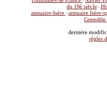
communes de France
Xavier F
-
du 19è siècle
Hi
-
annuaire-Isère
annuaire Isère-s
-
Grenoble
dernière modifi
règles d