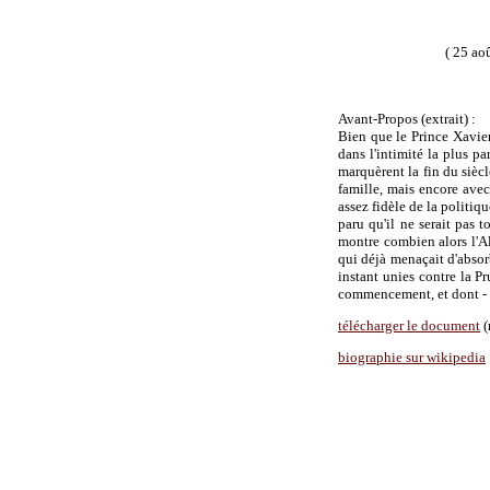
( 25 ao
Avant-Propos (extrait) :
Bien que le Prince Xavier
dans l'intimité la plus pa
marquèrent la fin du siècl
famille, mais encore avec
assez fidèle de la politiq
paru qu'il ne serait pas 
montre combien alors l'All
qui déjà menaçait d'absorb
instant unies contre la P
commencement, et dont - pl
télécharger le document
(
biographie sur wikipedia