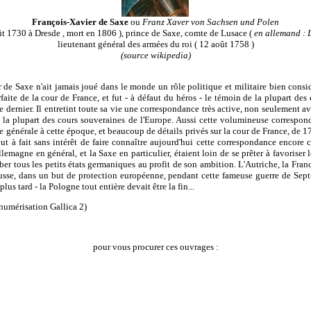
François-Xavier de Saxe
ou
Franz Xaver von Sachsen und Polen
ût 1730 à Dresde , mort en 1806 ), prince de Saxe, comte de Lusace (
en allemand : 
lieutenant général des armées du roi ( 12 août 1758 )
(source wikipedia)
 de Saxe n'ait jamais joué dans le monde un rôle politique et militaire bien consid
rfaite de la cour de France, et fut - à défaut du héros - le témoin de la plupart d
e dernier. Il entretint toute sa vie une correspondance très active, non seulement 
 la plupart des cours souveraines de l'Europe. Aussi cette volumineuse corresponda
ue générale à cette époque, et beaucoup de détails privés sur la cour de France, de 
tout à fait sans intérêt de faire connaître aujourd'hui cette correspondance encore
emagne en général, et la Saxe en particulier, étaient loin de se prêter à favoriser 
er tous les petits états germaniques au profit de son ambition. L'Autriche, la Franc
russe, dans un but de protection européenne, pendant cette fameuse guerre de Sept-
us tard - la Pologne tout entière devait être la fin...
numérisation Gallica 2)
pour vous procurer ces ouvrages :