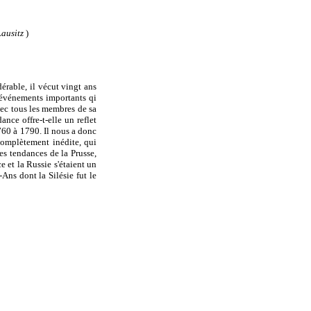
Lausitz
)
érable, il vécut vingt ans
es événements importants qi
avec tous les membres de sa
nce offre-t-elle un reflet
1760 à 1790. Il nous a donc
 complètement inédite, qui
les tendances de la Prusse,
e et la Russie s'étaient un
Ans dont la Silésie fut le