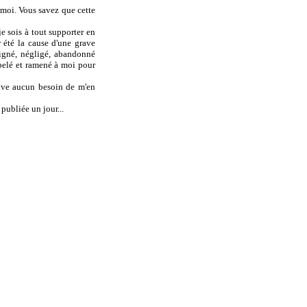
e moi. Vous savez que cette
e sois à tout supporter en
ir été la cause d'une grave
oigné, négligé, abandonné
ppelé et ramené à moi pour
rouve aucun besoin de m'en
 publiée un jour...