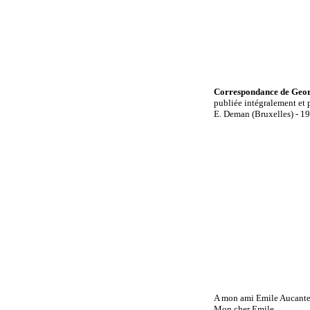
Correspondance de Georg
publiée intégralement et 
E. Deman (Bruxelles) - 1
A mon ami Emile Aucant
Mon cher Emile,