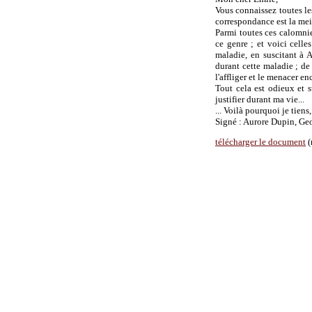
Vous connaissez toutes les
correspondance est la meil
Parmi toutes ces calomnie
ce genre ; et voici celles
maladie, en suscitant à 
durant cette maladie ; de
l'affliger et le menacer en
Tout cela est odieux et s
justifier durant ma vie...
... Voilà pourquoi je tiens
Signé : Aurore Dupin, Ge
télécharger le document
(