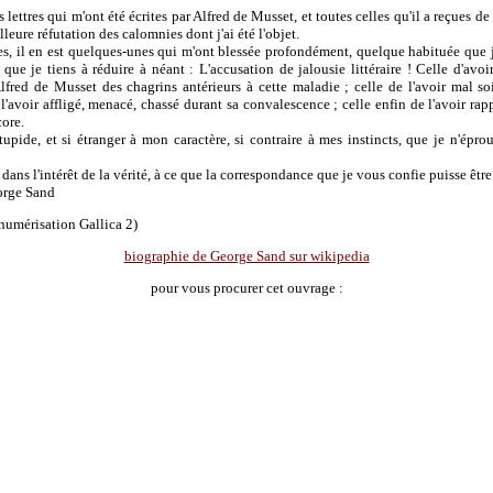
 lettres qui m'ont été écrites par Alfred de Musset, et toutes celles qu'il a reçues d
leure réfutation des calomnies dont j'ai été l'objet.
s, il en est quelques-unes qui m'ont blessée profondément, quelque habituée que j
 que je tiens à réduire à néant : L'accusation de jalousie littéraire ! Celle d'avo
Alfred de Musset des chagrins antérieurs à cette maladie ; celle de l'avoir mal s
 l'avoir affligé, menacé, chassé durant sa convalescence ; celle enfin de l'avoir ra
core.
tupide, et si étranger à mon caractère, si contraire à mes instincts, que je n'ép
, dans l'intérêt de la vérité, à ce que la correspondance que je vous confie puisse être
orge Sand
numérisation Gallica 2)
biographie de George Sand sur wikipedia
pour vous procurer cet ouvrage :