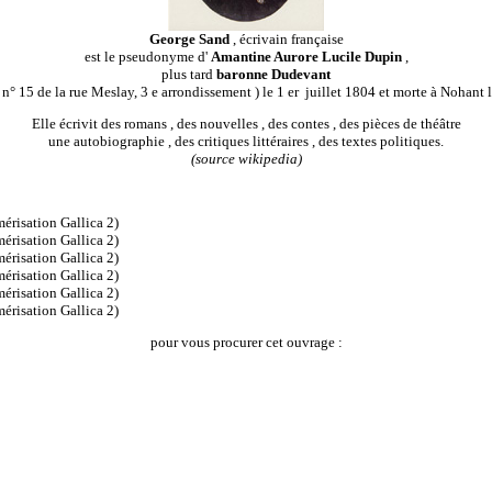
George Sand
, écrivain française
est le pseudonyme d'
Amantine Aurore Lucile Dupin
,
plus tard
baronne Dudevant
u n° 15 de la rue Meslay, 3 e arrondissement ) le 1 er juillet 1804 et morte à Nohant l
Elle écrivit des romans , des nouvelles , des contes , des pièces de théâtre
une autobiographie , des critiques littéraires , des textes politiques.
(source wikipedia)
érisation Gallica 2)
érisation Gallica 2)
érisation Gallica 2)
érisation Gallica 2)
érisation Gallica 2)
érisation Gallica 2)
pour vous procurer cet ouvrage :