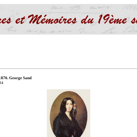
1876. George Sand
84