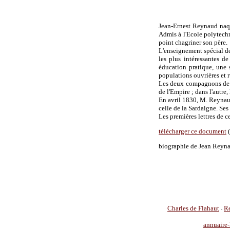
Jean-Ernest Reynaud naqui
Admis à l'Ecole polytechni
point chagriner son père.
L'enseignement spécial de
les plus intéressantes de
éducation pratique, une 
populations ouvrières et r
Les deux compagnons de 
de l'Empire ; dans l'autre
En avril 1830, M. Reynaud
celle de la Sardaigne. Ses
Les premières lettres de c
télécharger ce document
(
biographie de Jean Reyn
Charles de Flahaut
Re
-
annuaire-