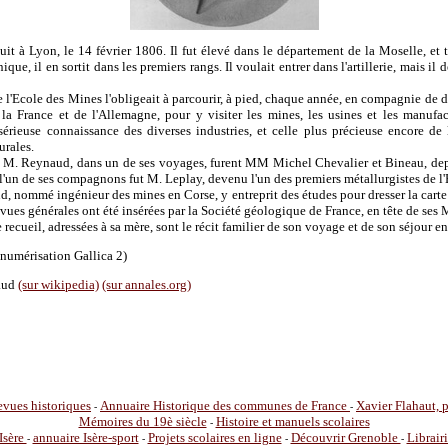
t à Lyon, le 14 février 1806. Il fut élevé dans le département de la Moselle, et t
que, il en sortit dans les premiers rangs. Il voulait entrer dans l'artillerie, mais i
 l'Ecole des Mines l'obligeait à parcourir, à pied, chaque année, en compagnie de d
 la France et de l'Allemagne, pour y visiter les mines, les usines et les manufact
sérieuse connaissance des diverses industries, et celle plus précieuse encore de 
urales.
M. Reynaud, dans un de ses voyages, furent MM Michel Chevalier et Bineau, depu
, l'un de ses compagnons fut M. Leplay, devenu l'un des premiers métallurgistes de l
, nommé ingénieur des mines en Corse, y entreprit des études pour dresser la carte 
 vues générales ont été insérées par la Société géologique de France, en tête de ses
e recueil, adressées à sa mère, sont le récit familier de son voyage et de son séjour e
numérisation Gallica 2)
aud
(sur wikipedia)
(sur annales.org)
vues historiques
Annuaire Historique des communes de France
Xavier Flahaut,
-
-
Mémoires du 19è siècle
Histoire et manuels scolaires
-
Isère
annuaire Isère-sport
Projets scolaires en ligne
Découvrir Grenoble
Librair
-
-
-
-