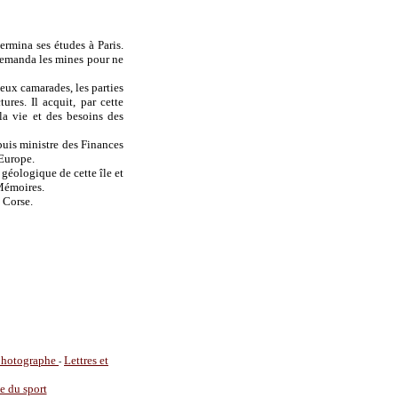
ermina ses études à Paris.
l demanda les mines pour ne
eux camarades, les parties
ures. Il acquit, par cette
la vie et des besoins des
is ministre des Finances
'Europe.
géologique de cette île et
 Mémoires.
n Corse.
 photographe
Lettres et
-
ie du sport