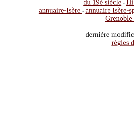
du 19è siècle
Hi
-
annuaire-Isère
annuaire Isère-s
-
Grenoble
dernière modifi
règles d