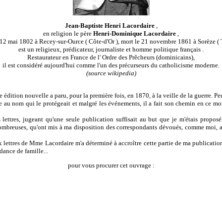
Jean-Baptiste Henri Lacordaire
,
en religion le père
Henri-Dominique Lacordaire
,
 12 mai 1802 à Recey-sur-Ource ( Côte-d'Or ), mort le 21 novembre 1861 à Sorèze ( T
est un religieux, prédicateur, journaliste et homme politique français .
Restaurateur en France de l' Ordre des Prêcheurs (dominicains),
il est considéré aujourd'hui comme l'un des précurseurs du catholicisme moderne.
(source wikipedia)
e édition nouvelle a paru, pour la première fois, en 1870, à la veille de la guerre. P
e au nom qui le protégeait et malgré les événements, il a fait son chemin en ce mo
rs lettres, jugeant qu'une seule publication suffisait au but que je m'étais proposé
ombreuses, qu'ont mis à ma disposition des correspondants dévoués, comme moi, au
aux lettres de Mme Lacordaire m'a déterminé à accroître cette partie de ma publicati
dance de famille...
pour vous procurer cet ouvrage :