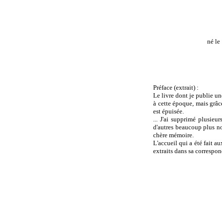
né le
Préface (extrait) :
Le livre dont je publie un
à cette époque, mais grâc
est épuisée.
... J'ai supprimé plusieu
d'autres beaucoup plus n
chère mémoire.
L'accueil qui a été fait 
extraits dans sa correspon