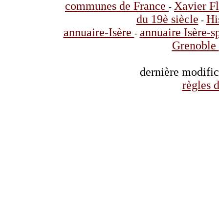
communes de France
Xavier F
-
du 19è siècle
Hi
-
annuaire-Isère
annuaire Isère-s
-
Grenoble
dernière modifi
règles d