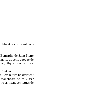
 publiant ces trois volumes
 Bernardin de Saint-Pierre
 complet de cette époque de
s magnifique introduction à
 l'auteur.
 : ces lettres ne devaient
d mal encore de les laisser
nc en lisant ces lettres de