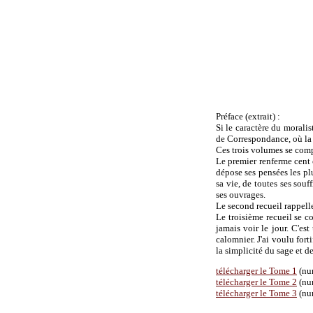
Préface (extrait) :
Si le caractère du moralis
de Correspondance, où la m
Ces trois volumes se comp
Le premier renferme cent 
dépose ses pensées les plu
sa vie, de toutes ses souf
ses ouvrages.
Le second recueil rappelle
Le troisième recueil se c
jamais voir le jour. C'est
calomnier. J'ai voulu fort
la simplicité du sage et de
télécharger le Tome 1
(num
télécharger le Tome 2
(num
télécharger le Tome 3
(num