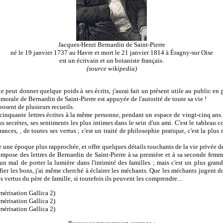
Jacques-Henri Bernardin de Saint-Pierre
né le 19 janvier 1737 au Havre et mort le 21 janvier 1814 à Éragny-sur Oise
est un écrivain et un botaniste français.
(source wikipedia)
te peut donner quelque poids à ses écrits, j'aurai fait un présent utile au public en
orale de Bernardin de Saint-Pierre est appuyée de l'autorité de toute sa vie !
osent de plusieurs recueils.
cinquante lettres écrites à la même personne, pendant un espace de vingt-cinq ans.
s secrètes, ses sentiments les plus intimes dans le sein d'un ami. C'est le tableau
frances, , de toutes ses vertus ; c'est un traité de philosophie pratique, c'est la plu
 une époque plus rapprochée, et offre quelques détails touchants de la vie privée de
ompose des lettres de Bernardin de Saint-Pierre à sa première et à sa seconde femme
 un mal de porter la lumière dans l'intimité des familles ; mais c'est un plus gran
ifier les bons, j'ai même cherché à éclairer les méchants. Que les méchants jugent do
s vertus du père de famille, si toutefois ils peuvent les comprendre...
érisation Gallica 2)
érisation Gallica 2)
érisation Gallica 2)