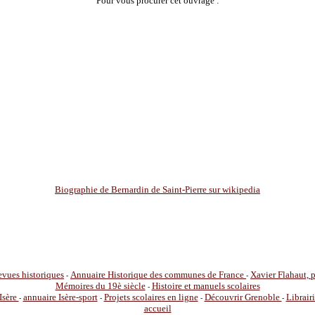
Pour vous procurer cet ouvrage :
Biographie de Bernardin de Saint-Pierre sur wikipedia
vues historiques
Annuaire Historique des communes de France
Xavier Flahaut,
-
-
Mémoires du 19è siècle
Histoire et manuels scolaires
-
Isère
annuaire Isère-sport
Projets scolaires en ligne
Découvrir Grenoble
Librair
-
-
-
-
accueil