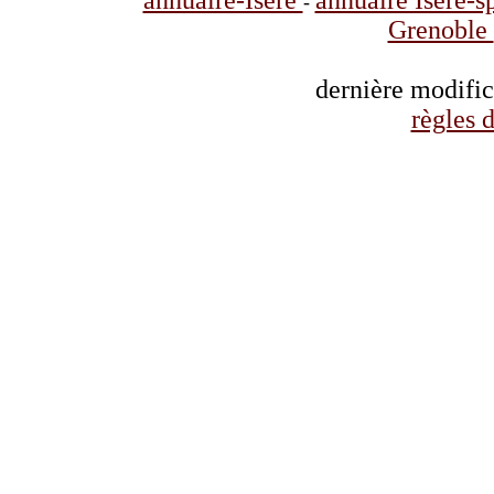
annuaire-Isère
annuaire Isère-s
-
Grenoble
dernière modifi
règles d