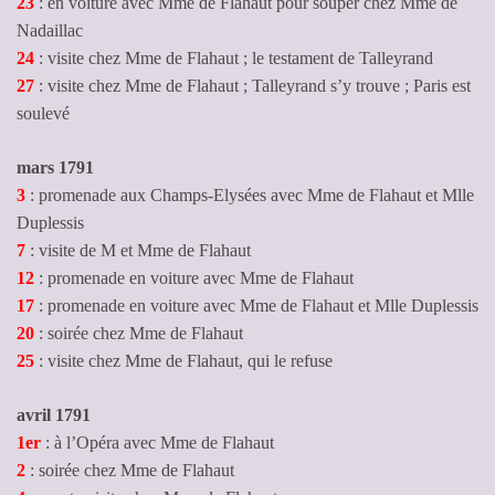
23
: en voiture avec Mme de Flahaut pour souper chez Mme de
Nadaillac
24
: visite chez Mme de Flahaut ; le testament de Talleyrand
27
: visite chez Mme de Flahaut ; Talleyrand s’y trouve ; Paris est
soulevé
mars 1791
3
: promenade aux Champs-Elysées avec Mme de Flahaut et Mlle
Duplessis
7
: visite de M et Mme de Flahaut
12
: promenade en voiture avec Mme de Flahaut
17
: promenade en voiture avec Mme de Flahaut et Mlle Duplessis
20
: soirée chez Mme de Flahaut
25
: visite chez Mme de Flahaut, qui le refuse
avril 1791
1er
: à l’Opéra avec Mme de Flahaut
2
: soirée chez Mme de Flahaut