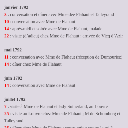
janvier 1792
3
: conversation et dîner avec Mme dee Flahaut et Talleyrand
10
: conversation avec Mme de Flahaut
14
: après-midi et soirée avec Mme de Flahaut, malade
22
: visite (d’adieu) chez Mme de Flahaut ; arrivée de Vicq d’Azir
mai 1792
11
: conversation avec Mme de Flahaut (réception de Dumouriez)
14
: dîner chez Mme de Flahaut
juin 1792
14
: conversation avec Mme de Flahaut
juillet 1792
7
: visite à Mme de Flahaut et lady Sutherland, au Louvre
25
: visite au Louvre chez Mme de Flahaut ; M de Schomberg et
Talleyrand
26
: dîner chez Mme de Flahaut ; conspiration contre le roi ?