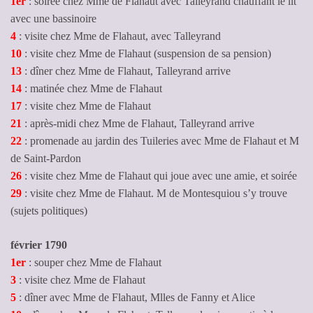
1er
: soirée chez Mme de Flahaut avec Talleyrand chauffant le lit
avec une bassinoire
4
: visite chez Mme de Flahaut, avec Talleyrand
10
: visite chez Mme de Flahaut (suspension de sa pension)
13
: dîner chez Mme de Flahaut, Talleyrand arrive
14
: matinée chez Mme de Flahaut
17
: visite chez Mme de Flahaut
21
: après-midi chez Mme de Flahaut, Talleyrand arrive
22
: promenade au jardin des Tuileries avec Mme de Flahaut et M
de Saint-Pardon
26
: visite chez Mme de Flahaut qui joue avec une amie, et soirée
29
: visite chez Mme de Flahaut. M de Montesquiou s’y trouve
(sujets politiques)
février 1790
1er
: souper chez Mme de Flahaut
3
: visite chez Mme de Flahaut
5
: dîner avec Mme de Flahaut, Mlles de Fanny et Alice